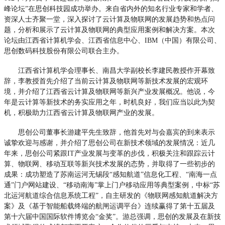
峰论坛”在思创科技园成功举办。来自省内外的知名行业专家和学者、
资深人士齐聚一堂，深入探讨了云计算及物联网的发展趋势和热点问
题，分析和展示了云计算及物联网的典型应用案例和解决方案。本次
论坛由江西省计算机学会、江西省信息中心、IBM（中国）有限公司、
思创数码科技股份有限公司联合主办。
江西省计算机学会理事长、南昌大学副校长李建民教授作开幕致
辞，李教授首先介绍了当前云计算及物联网等新技术发展的宏观环
境，并介绍了江西省云计算及物联网等新兴产业发展概况。他说，今
年是云计算等新技术的务实应用之年，时机良好，我们应当以此为契
机，积极助力江西省云计算及物联网产业的发展。
思创公司董事长游建平先生致辞，他首先对与会嘉宾的到来表示
诚挚欢迎与感谢，并介绍了思创公司在新技术领域的发展情况：近几
年来，思创公司紧跟IT产业发展与变革的步伐，积极关注和跟踪云计
算、物联网、移动互联等新兴技术发展的态势，并取得了一些初步的
成果：成功塑造了苏南运河无锡段“感知航道”信息化工程、“南海一点
通”门户网站建设、“移动南海”掌上门户移动应用等典型案例，中标“苏
北运河航道综合信息系统工程”，自主研发的《物联网感知航道解决方
案》及《基于智能船载终端的航闸运调平台》连续赢得了第十五届及
第十六届中国国际软件博览会“金奖”。游总强调，思创的发展及在新技