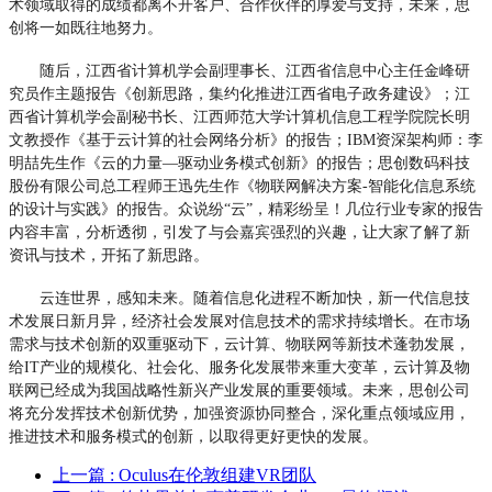
术领域取得的成绩都离不开客户、合作伙伴的厚爱与支持，未来，思
创将一如既往地努力。
随后，江西省计算机学会副理事长、江西省信息中心主任金峰研
究员作主题报告《创新思路，集约化推进江西省电子政务建设》；江
西省计算机学会副秘书长、江西师范大学计算机信息工程学院院长明
文教授作《基于云计算的社会网络分析》的报告；IBM资深架构师：李
明喆先生作《云的力量—驱动业务模式创新》的报告；思创数码科技
股份有限公司总工程师王迅先生作《物联网解决方案-智能化信息系统
的设计与实践》的报告。众说纷“云”，精彩纷呈！几位行业专家的报告
内容丰富，分析透彻，引发了与会嘉宾强烈的兴趣，让大家了解了新
资讯与技术，开拓了新思路。
云连世界，感知未来。随着信息化进程不断加快，新一代信息技
术发展日新月异，经济社会发展对信息技术的需求持续增长。在市场
需求与技术创新的双重驱动下，云计算、物联网等新技术蓬勃发展，
给IT产业的规模化、社会化、服务化发展带来重大变革，云计算及物
联网已经成为我国战略性新兴产业发展的重要领域。未来，思创公司
将充分发挥技术创新优势，加强资源协同整合，深化重点领域应用，
推进技术和服务模式的创新，以取得更好更快的发展。
上一篇
: Oculus在伦敦组建VR团队